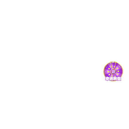
台正常秩序造成干扰。
版本更新记录
点击查看每次更新的重点改动，韦德网页版登录入口将持续
优化用户体验。
v6.3.0 · 发布于 2025年10月
新增跨设备同步机制，收藏与偏好可随账号迁移。
推荐系统升级，结合用户习惯提供个性化赛事推荐。
新增教学视频栏目，涵盖常见赛制与操作流程，适合