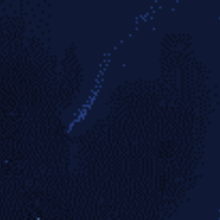
东契奇谈背靠背对阵詹姆斯的挑战强调詹姆斯
对比赛的热爱与执着
2026-07-29
32 次浏览
亨克弗雷泽先生离任公告及其对公司未来发展
的影响分析