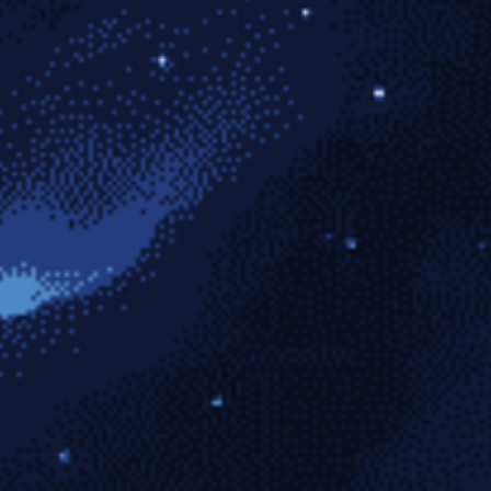
萨内蒂：阿根廷有望再创辉煌梅西在卡塔尔圆
梦终结争议
2026-07-15
48 次浏览
姆巴佩第100分钟点球绝杀创西甲历史第二晚
制胜点球新纪录
2026-07-12
51 次浏览