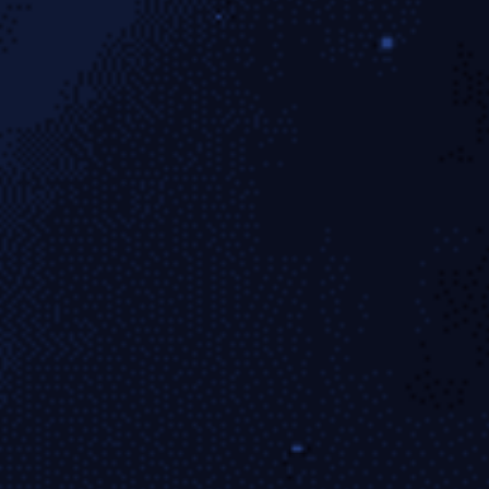
不
米兰对阵下半区球队表现乏力丢分严重上半区
球队则表现优异仅失少量分数
2026-07-08
51 次浏览