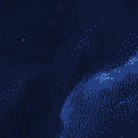
掘金新赛季合同生效计划优先交易布劳恩但面
临困难
2026-07-18
42 次浏览