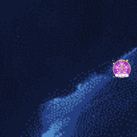
2026-07-24
36 次浏览
国米将帕莱斯特拉视为邓弗里斯离队后的首选
替代者
2026-07-20
43 次浏览