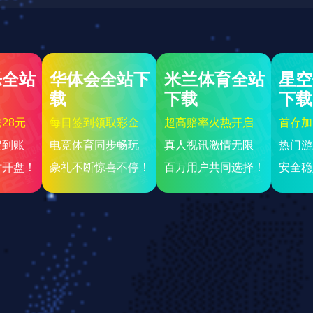
小卡暂时缺席将考验哈登与祖巴茨的表现与默
契程度
2026-07-31
26 次浏览