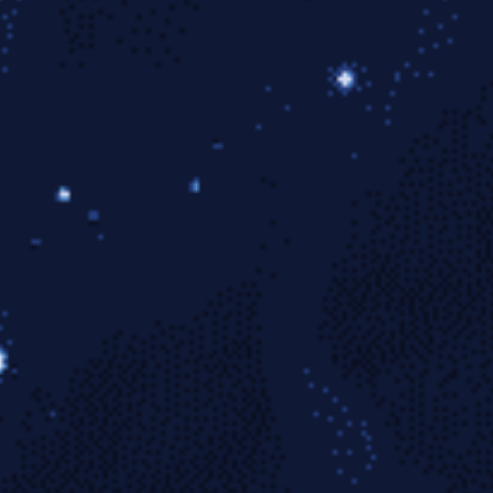
2026-07-25
29 次浏览
布朗称赞拜仁为世界顶级俱乐部之一追逐荣誉
梦想从未改变
2026-07-21
42 次浏览