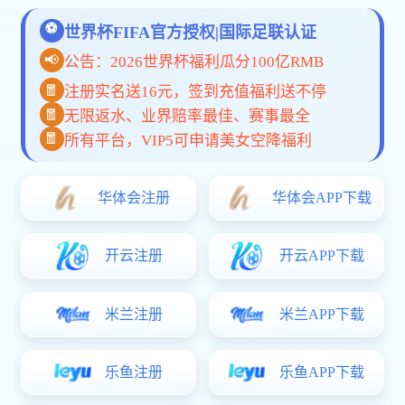
首页
/
体育动态
/ 正文