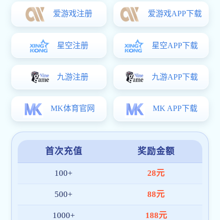
2026-06-12 00:42
35 次阅读
华子回应联盟奖励假摔争议专注比赛不在
意外界评论
近日，华子在面对联盟对其假摔行为的奖励争议时，
做出了明确回应。他表示，自己将专注于比赛，不会
受到外界评论的干扰。这一表态引发了广泛关注和讨
论。本文将从四个方面进行深入分析：首先探讨华子
的职业态度和心理素质；其次分析联盟对假摔行为的
处理措施及其影响；第三部分则聚焦于外界对华子表
现的评价及反应；最后，我们将讨论这一事件可能对