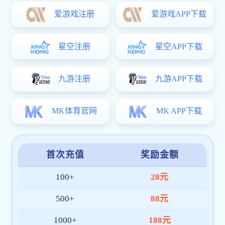
2026-06-13 00:40
44 次阅读
末节得分创历史新低仅8分却仍能逆转詹姆
斯的神奇战绩
在篮球的历史长河中，众多精彩的比赛和不可思议的
逆转时刻屡见不鲜。然而，在某场比赛中，一支球队
竟然在末节得分仅为8分的情况下逆转了勒布朗·詹姆
斯的球队，这一战绩不仅让人瞩目，更是刷新了NBA
的历史记录。本文将从四个方面详细分析这一神奇战
绩背后的原因，包括球队战术布局、球员个人发挥、
心理素质及赛季背景等，力求为读者呈现出一个全面