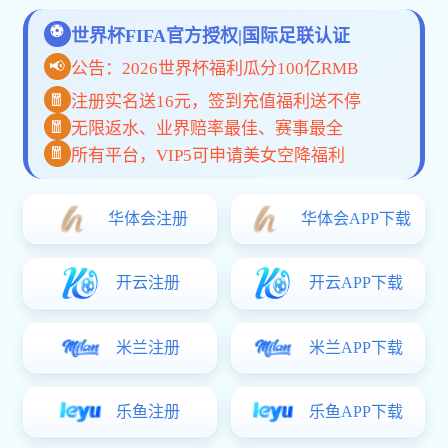
首页
/
体育动态
/ 正文