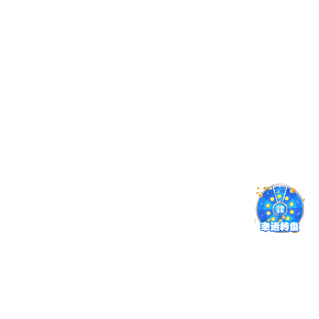
例如，一名年轻球员在末节虽然没有得到太多积分，
但他却凭借着积极拼抢篮板以及快速回防，为球队创
造出了不少二次进攻机会。同时，他也有效地限制住
了对方核心球员，为整个团队提供了巨大的支持。这
种无私奉献和团队意识令人钦佩，并且正是这种精神
促成了最终的大逆转。
此外，还有一名经验丰富的老将，他在场上的冷静与
沉着起到了稳定军心的重要作用。即使面对比分落后
的窘境，他依然保持着自己的判断力，多次为队友制
造出良好的得分机会。他们共同展现出的优秀个人能
力，不仅提升了全队整体水平，同时也让年轻球员获
得成长与信心。